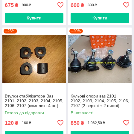
675
600
₴
₴
900 ₴
800 ₴
Купити
Купити
–25%
–20%
Втулки стабілізатора Ваз
Кульові опори ваз 2101,
2101, 2102, 2103, 2104, 2105,
2102, 2103, 2104, 2105, 2106,
2106, 2107 (комплект 4 шт)
2107 (2 верхні + 2 нижні)
виробник Gumex, Польща
Дорожня карта, Харків
Готово до відправки
В наявності
120
850
₴
₴
160 ₴
1 062,50 ₴