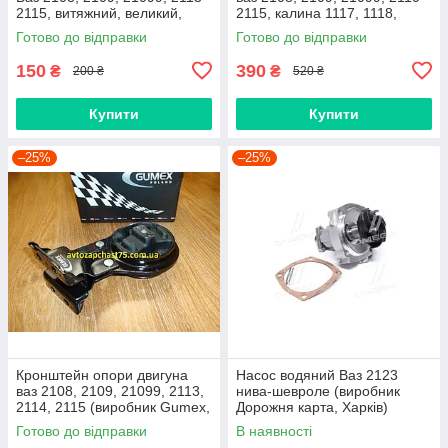
2115, витяжний, великий,
2115, калина 1117, 1118,
нижній
1119, приора 2170 (Raf,
Готово до відправки
Готово до відправки
Латвія)
150
390
₴
₴
200 ₴
520 ₴
Купити
Купити
–25%
–25%
Кронштейн опори двигуна
Насос водяний Ваз 2123
ваз 2108, 2109, 21099, 2113,
нива-шевроле (виробник
2114, 2115 (виробник Gumex,
Дорожня карта, Харків)
Польща)
Готово до відправки
В наявності