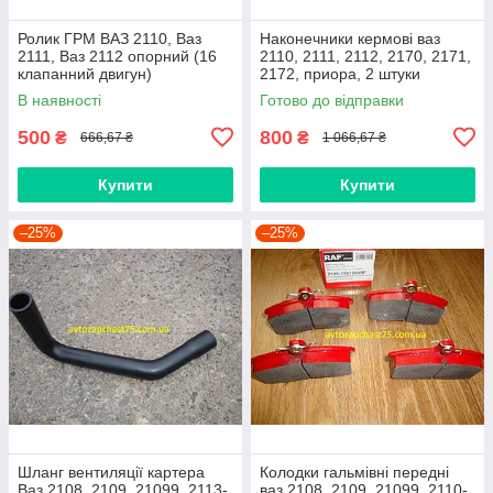
Ролик ГРМ ВАЗ 2110, Ваз
Наконечники кермові ваз
2111, Ваз 2112 опорний (16
2110, 2111, 2112, 2170, 2171,
клапанний двигун)
2172, приора, 2 штуки
(виробник Finwhale,
В наявності
Готово до відправки
Німеччина)
500
800
₴
₴
666,67 ₴
1 066,67 ₴
Купити
Купити
–25%
–25%
Шланг вентиляції картера
Колодки гальмівні передні
Ваз 2108, 2109, 21099, 2113-
ваз 2108, 2109, 21099, 2110-