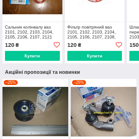
Сальник колінвалу ваз
Фільтр повітряний ваз
Шлан
2101, 2102, 2103, 2104,
2101, 2102, 2103, 2104,
пере
2105, 2106, 2107, 2121
2105, 2106, 2107, 2108,
2103
передній 40х56х7
2109, 21099
2107
120
120
150
₴
₴
(розподільчий вал 1102
карбюраторний двигун
таврія) Victor Reinz
(Дорожня карта, Харків)
Купити
Купити
Акційні пропозиції та новинки
–25%
–25%