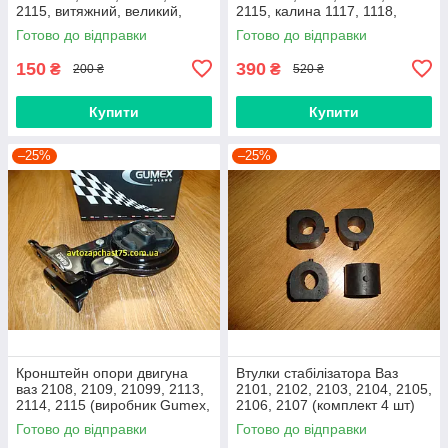
2115, витяжний, великий,
2115, калина 1117, 1118,
нижній
1119, приора 2170 (Raf,
Готово до відправки
Готово до відправки
Латвія)
150
390
₴
₴
200 ₴
520 ₴
Купити
Купити
–25%
–25%
Кронштейн опори двигуна
Втулки стабілізатора Ваз
ваз 2108, 2109, 21099, 2113,
2101, 2102, 2103, 2104, 2105,
2114, 2115 (виробник Gumex,
2106, 2107 (комплект 4 шт)
Польща)
виробник Gumex, Польща
Готово до відправки
Готово до відправки