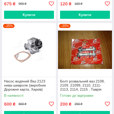
675
120
₴
₴
900 ₴
160 ₴
Купити
Купити
–25%
–20%
Насос водяний Ваз 2123
Болт розвальний ваз 2108,
нива-шевроле (виробник
2109, 21099, 2110, 2111-
Дорожня карта, Харків)
2113, 2114, 2115 , Таврія
М12х60, стойки передньої
В наявності
Готово до відправки
(Авто Комплект)
600
200
₴
₴
800 ₴
250 ₴