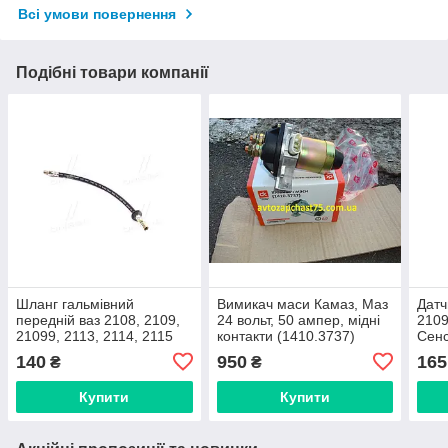
Всі умови повернення
Подібні товари компанії
Шланг гальмівний
Вимикач маси Камаз, Маз
Датч
передній ваз 2108, 2109,
24 вольт, 50 ампер, мідні
2109
21099, 2113, 2114, 2115
контакти (1410.3737)
Сенс
(виробник Дорожня карта,
Дорожня карта, Харків,
1105
140
950
165
₴
₴
Харків)
Україна
карт
Купити
Купити