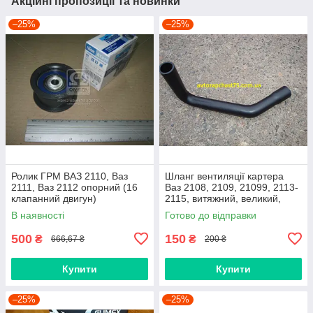
Акційні пропозиції та новинки
–25%
–25%
Ролик ГРМ ВАЗ 2110, Ваз
Шланг вентиляції картера
2111, Ваз 2112 опорний (16
Ваз 2108, 2109, 21099, 2113-
клапанний двигун)
2115, витяжний, великий,
нижній
В наявності
Готово до відправки
500
150
₴
₴
666,67 ₴
200 ₴
Купити
Купити
–25%
–25%