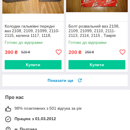
Колодки гальмівні передні
Болт розвальний ваз 2108,
ваз 2108, 2109, 21099, 2110-
2109, 21099, 2110, 2111-
2115, калина 1117, 1118,
2113, 2114, 2115 , Таврія
1119, приора 2170 (Raf,
М12х60, стойки передньої
Готово до відправки
Готово до відправки
Латвія)
(Авто Комплект)
390
200
₴
₴
520 ₴
250 ₴
Купити
Купити
Показати ще
Про нас
98% позитивних з 501 відгука за рік
Працює з 01.03.2012
м. Полтава