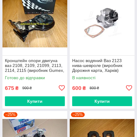
Кронштейн опори двигуна
Насос водяний Ваз 2123
ваз 2108, 2109, 21099, 2113,
нива-шевроле (виробник
2114, 2115 (виробник Gumex,
Дорожня карта, Харків)
Польща)
Готово до відправки
В наявності
675
600
₴
₴
900 ₴
800 ₴
Купити
Купити
–25%
–25%