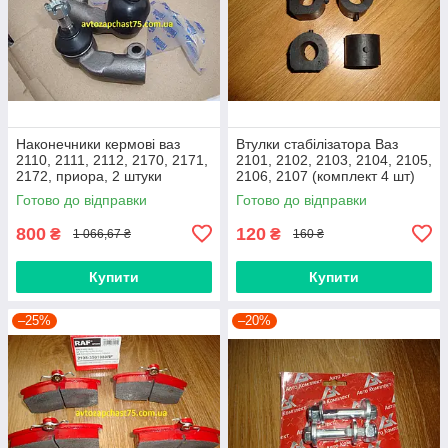
Наконечники кермові ваз
Втулки стабілізатора Ваз
2110, 2111, 2112, 2170, 2171,
2101, 2102, 2103, 2104, 2105,
2172, приора, 2 штуки
2106, 2107 (комплект 4 шт)
(виробник Finwhale,
виробник Gumex, Польща
Готово до відправки
Готово до відправки
Німеччина)
800
120
₴
₴
1 066,67 ₴
160 ₴
Купити
Купити
–25%
–20%