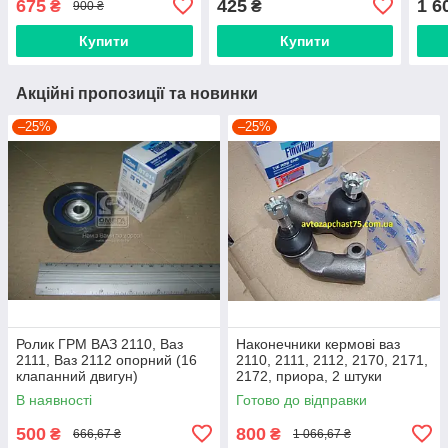
675
425
1 6
₴
₴
900 ₴
Польща)
Польща
Купити
Купити
Акційні пропозиції та новинки
–25%
–25%
Ролик ГРМ ВАЗ 2110, Ваз
Наконечники кермові ваз
2111, Ваз 2112 опорний (16
2110, 2111, 2112, 2170, 2171,
клапанний двигун)
2172, приора, 2 штуки
(виробник Finwhale,
В наявності
Готово до відправки
Німеччина)
500
800
₴
₴
666,67 ₴
1 066,67 ₴