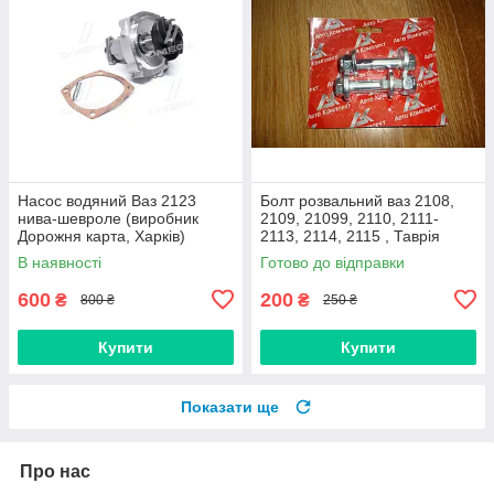
Насос водяний Ваз 2123
Болт розвальний ваз 2108,
нива-шевроле (виробник
2109, 21099, 2110, 2111-
Дорожня карта, Харків)
2113, 2114, 2115 , Таврія
М12х60, стойки передньої
В наявності
Готово до відправки
(Авто Комплект)
600
200
₴
₴
800 ₴
250 ₴
Купити
Купити
Показати ще
Про нас