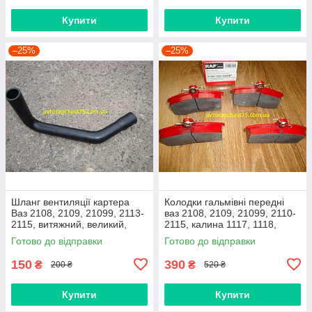
Купити
Купити
–25%
–25%
Шланг вентиляції картера
Колодки гальмівні передні
Ваз 2108, 2109, 21099, 2113-
ваз 2108, 2109, 21099, 2110-
2115, витяжний, великий,
2115, калина 1117, 1118,
нижній
1119, приора 2170 (Raf,
Готово до відправки
Готово до відправки
Латвія)
150
390
₴
₴
200 ₴
520 ₴
Купити
Купити