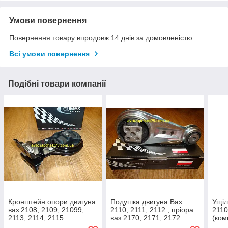
Умови повернення
Повернення товару впродовж 14 днів за домовленістю
Всі умови повернення
Подібні товари компанії
Кронштейн опори двигуна
Подушка двигуна Ваз
Ущіл
ваз 2108, 2109, 21099,
2110, 2111, 2112 , пріора
2110
2113, 2114, 2115
ваз 2170, 2171, 2172
(ком
(виробник Gumex,
(верхня, гітара) Gumex,
вир