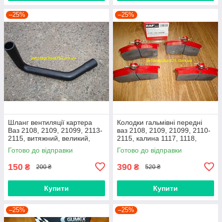
–25%
–25%
Шланг вентиляції картера
Колодки гальмівні передні
Ваз 2108, 2109, 21099, 2113-
ваз 2108, 2109, 21099, 2110-
2115, витяжний, великий,
2115, калина 1117, 1118,
нижній
1119, приора 2170 (Raf,
Готово до відправки
Готово до відправки
Латвія)
150
390
₴
₴
200 ₴
520 ₴
Купити
Купити
–25%
–25%