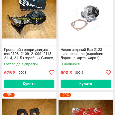
Кронштейн опори двигуна
Насос водяний Ваз 2123
ваз 2108, 2109, 21099, 2113,
нива-шевроле (виробник
2114, 2115 (виробник Gumex,
Дорожня карта, Харків)
Польща)
Готово до відправки
В наявності
675
600
₴
₴
900 ₴
800 ₴
Купити
Купити
–25%
–20%