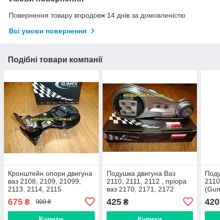
Повернення товару впродовж 14 днів за домовленістю
Всі умови повернення
Подібні товари компанії
Кронштейн опори двигуна
Подушка двигуна Ваз
Поду
ваз 2108, 2109, 21099,
2110, 2111, 2112 , пріора
2110
2113, 2114, 2115
ваз 2170, 2171, 2172
(Gum
(виробник Gumex,
(верхня, гітара) Gumex,
675
425
420
₴
₴
900 ₴
Польща)
Польща
Купити
Купити