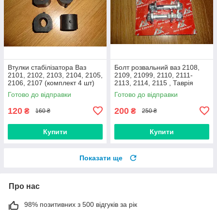
Втулки стабілізатора Ваз
Болт розвальний ваз 2108,
2101, 2102, 2103, 2104, 2105,
2109, 21099, 2110, 2111-
2106, 2107 (комплект 4 шт)
2113, 2114, 2115 , Таврія
виробник Gumex, Польща
М12х60, стойки передньої
Готово до відправки
Готово до відправки
(Авто Комплект)
120
200
₴
₴
160 ₴
250 ₴
Купити
Купити
Показати ще
Про нас
98% позитивних з 500 відгуків за рік