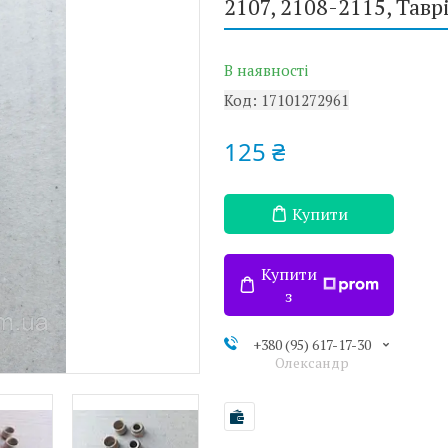
2107, 2108-2115, Тавр
В наявності
Код:
17101272961
125 ₴
Купити
Купити
з
+380 (95) 617-17-30
Олександр