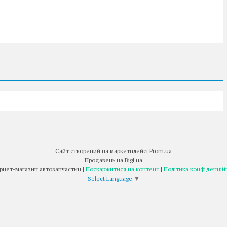
Сайт створений на маркетплейсі
Prom.ua
Продавець на Bigl.ua
Інтернет-магазин автозапчастин |
Поскаржитися на контент
|
Політика конфіденцій
Select Language
▼