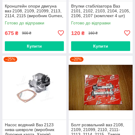
Кронштейн опори двигуна
Втулки стабілізатора Ваз
ваз 2108, 2109, 21099, 2113,
2101, 2102, 2103, 2104, 2105,
2114, 2115 (виробник Gumex,
2106, 2107 (комплект 4 шт)
Польща)
виробник Gumex, Польща
Готово до відправки
Готово до відправки
675
120
₴
₴
900 ₴
160 ₴
Купити
Купити
–25%
–20%
Насос водяний Ваз 2123
Болт розвальний ваз 2108,
нива-шевроле (виробник
2109, 21099, 2110, 2111-
Дорожня карта, Харків)
2113, 2114, 2115 , Таврія