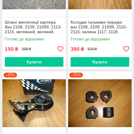
Шланг вентиляції картера
Колодки гальмівні передні
Ваз 2108, 2109, 21099, 2113-
ваз 2108, 2109, 21099, 2110-
2115, витяжний, великий,
2115, калина 1117, 1118,
нижній
1119, приора 2170 (Raf,
Готово до відправки
Готово до відправки
Латвія)
150
390
₴
₴
200 ₴
520 ₴
Купити
Купити
–25%
–25%