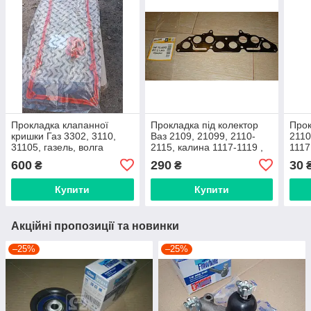
Прокладка клапанної
Прокладка під колектор
Прок
кришки Газ 3302, 3110,
Ваз 2109, 21099, 2110-
2110
31105, газель, волга
2115, калина 1117-1119 ,
1117
двигун 406 (червоний
1.6 літри, 8 клапан.
2170
600
290
30
₴
₴
силікон) повний комплект
інжектор (металева, 4
(про
слої) Ina-For
Купити
Купити
Акційні пропозиції та новинки
–25%
–25%