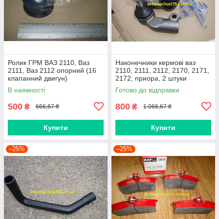
Ролик ГРМ ВАЗ 2110, Ваз
Наконечники кермові ваз
2111, Ваз 2112 опорний (16
2110, 2111, 2112, 2170, 2171,
клапанний двигун)
2172, приора, 2 штуки
(виробник Finwhale,
В наявності
Готово до відправки
Німеччина)
500
800
₴
₴
666,67 ₴
1 066,67 ₴
Купити
Купити
–25%
–25%