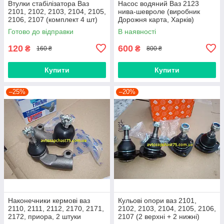
Втулки стабілізатора Ваз
Насос водяний Ваз 2123
2101, 2102, 2103, 2104, 2105,
нива-шевроле (виробник
2106, 2107 (комплект 4 шт)
Дорожня карта, Харків)
виробник Gumex, Польща
Готово до відправки
В наявності
120
600
₴
₴
160 ₴
800 ₴
Купити
Купити
–25%
–20%
Наконечники кермові ваз
Кульові опори ваз 2101,
2110, 2111, 2112, 2170, 2171,
2102, 2103, 2104, 2105, 2106,
2172, приора, 2 штуки
2107 (2 верхні + 2 нижні)