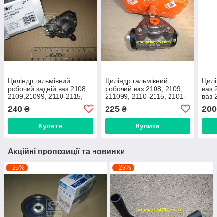
Циліндр гальмівний
Циліндр гальмівний
Цилі
робочий задній ваз 2108,
робочий ваз 2108, 2109,
ваз 
2109,21099, 2110-2115,
211099, 2110-2115, 2101-
ваз 
2101-2107, калина ваз
2107, задній (виробник
карт
240
225
200
₴
₴
1117,1118,1119 (Rider)
Дорожня карта)
Купити
Купити
Акційні пропозиції та новинки
–25%
–25%