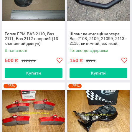
Ролик ГРМ ВАЗ 2110, Ваз
Шланг вентиляції картера
2111, Ваз 2112 опорний (16
Ваз 2108, 2109, 21099, 2113-
клапанний двигун)
2115, витяжний, великий,
нижній
В наявності
Готово до відправки
500
150
₴
₴
666,67 ₴
200 ₴
Купити
Купити
–25%
–25%