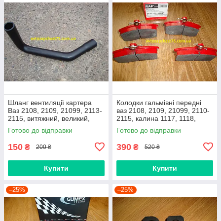
Шланг вентиляції картера
Колодки гальмівні передні
Ваз 2108, 2109, 21099, 2113-
ваз 2108, 2109, 21099, 2110-
2115, витяжний, великий,
2115, калина 1117, 1118,
нижній
1119, приора 2170 (Raf,
Готово до відправки
Готово до відправки
Латвія)
150
390
₴
₴
200 ₴
520 ₴
Купити
Купити
–25%
–25%