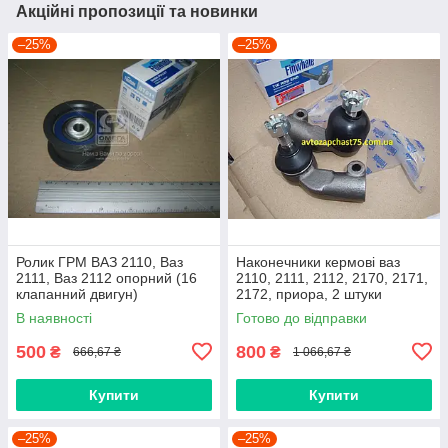
Акційні пропозиції та новинки
–25%
–25%
Ролик ГРМ ВАЗ 2110, Ваз
Наконечники кермові ваз
2111, Ваз 2112 опорний (16
2110, 2111, 2112, 2170, 2171,
клапанний двигун)
2172, приора, 2 штуки
(виробник Finwhale,
В наявності
Готово до відправки
Німеччина)
500
800
₴
₴
666,67 ₴
1 066,67 ₴
Купити
Купити
–25%
–25%