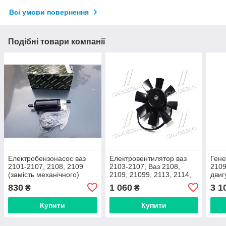
Всі умови повернення
Подібні товари компанії
Електробензонасос ваз
Електровентилятор ваз
Гене
2101-2107, 2108, 2109
2103-2107, Ваз 2108,
210
(замість механічного)
2109, 21099, 2113, 2114,
двиг
низького тиску (Decaro,
2115, 2110, 2111, 2112,
воль
830
1 060
3 1
₴
₴
Словенія/ завод Китай)
1111 ока (Decaro,
(Dec
Словенія/завод КНР)
Купити
Купити