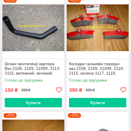
–25%
–25%
Шланг вентиляції картера
Колодки гальмівні передні
Ваз 2108, 2109, 21099, 2113-
ваз 2108, 2109, 21099, 2110-
2115, витяжний, великий,
2115, калина 1117, 1118,
нижній
1119, приора 2170 (Raf,
Готово до відправки
Готово до відправки
Латвія)
150
390
₴
₴
200 ₴
520 ₴
Купити
Купити
–25%
–25%