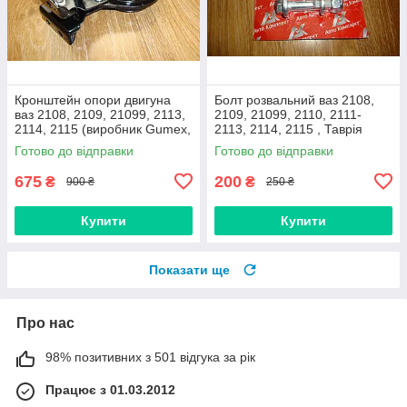
Кронштейн опори двигуна
Болт розвальний ваз 2108,
ваз 2108, 2109, 21099, 2113,
2109, 21099, 2110, 2111-
2114, 2115 (виробник Gumex,
2113, 2114, 2115 , Таврія
Польща)
М12х60, стойки передньої
Готово до відправки
Готово до відправки
(Авто Комплект)
675
200
₴
₴
900 ₴
250 ₴
Купити
Купити
Показати ще
Про нас
98% позитивних з 501 відгука за рік
Працює з 01.03.2012