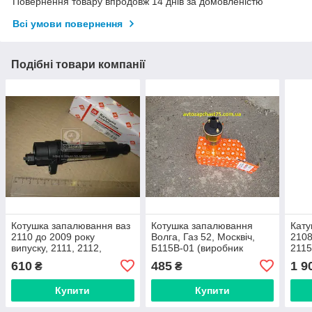
Повернення товару впродовж 14 днів за домовленістю
Всі умови повернення
Подібні товари компанії
Котушка запалювання ваз
Котушка запалювання
Кату
2110 до 2009 року
Волга, Газ 52, Москвіч,
2108
випуску, 2111, 2112,
Б115В-01 (виробник
2115
Пріора (виробник
Дорожній мап, Харків)
кали
610
485
1 9
₴
₴
Дорожній мап, Харків)
(Era,
Купити
Купити