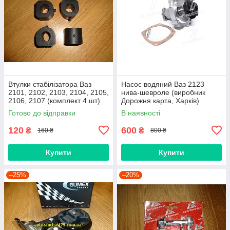
Втулки стабілізатора Ваз
Насос водяний Ваз 2123
2101, 2102, 2103, 2104, 2105,
нива-шевроле (виробник
2106, 2107 (комплект 4 шт)
Дорожня карта, Харків)
виробник Gumex, Польща
Готово до відправки
В наявності
120
600
₴
₴
160 ₴
800 ₴
Купити
Купити
–25%
–20%