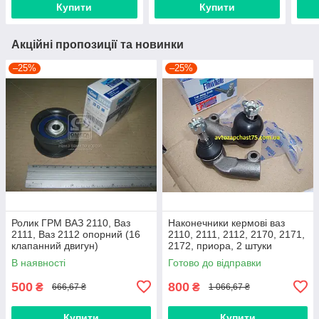
Купити
Купити
Акційні пропозиції та новинки
–25%
–25%
Ролик ГРМ ВАЗ 2110, Ваз
Наконечники кермові ваз
2111, Ваз 2112 опорний (16
2110, 2111, 2112, 2170, 2171,
клапанний двигун)
2172, приора, 2 штуки
(виробник Finwhale,
В наявності
Готово до відправки
Німеччина)
500
800
₴
₴
666,67 ₴
1 066,67 ₴
Купити
Купити