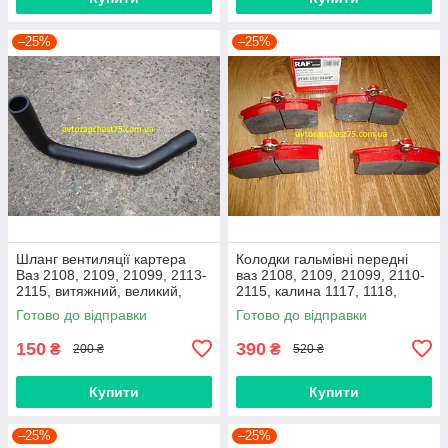
–25%
–25%
Шланг вентиляції картера
Колодки гальмівні передні
Ваз 2108, 2109, 21099, 2113-
ваз 2108, 2109, 21099, 2110-
2115, витяжний, великий,
2115, калина 1117, 1118,
нижній
1119, приора 2170 (Raf,
Готово до відправки
Готово до відправки
Латвія)
150
390
₴
₴
200 ₴
520 ₴
Купити
Купити
–25%
–25%