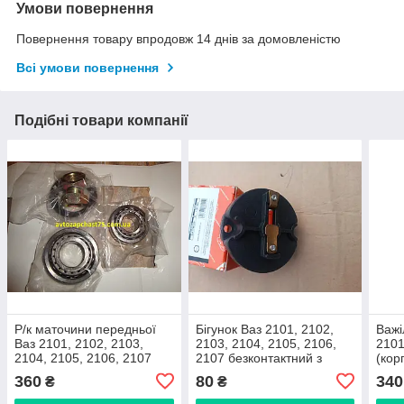
Умови повернення
Повернення товару впродовж 14 днів за домовленістю
Всі умови повернення
Подібні товари компанії
Р/к маточини передньої
Бігунок Ваз 2101, 2102,
Важі
Ваз 2101, 2102, 2103,
2103, 2104, 2105, 2106,
2101
2104, 2105, 2106, 2107
2107 безконтактний з
(кор
(виробник Rider,
резистором (виробник
виро
360
80
340
₴
₴
Угорщина)
Дорожня карта)
Харк