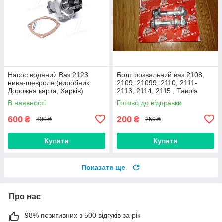
Насос водяний Ваз 2123
Болт розвальний ваз 2108,
нива-шевроле (виробник
2109, 21099, 2110, 2111-
Дорожня карта, Харків)
2113, 2114, 2115 , Таврія
М12х60, стойки передньої
В наявності
Готово до відправки
(Авто Комплект)
600
200
₴
₴
800 ₴
250 ₴
Купити
Купити
Показати ще
Про нас
98% позитивних з 500 відгуків за рік