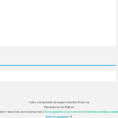
Сайт створений на маркетплейсі
Prom.ua
Продавець на Bigl.ua
Інтернет-магазин автозапчастин |
Поскаржитися на контент
|
Політика конфіденцій
Select Language
▼