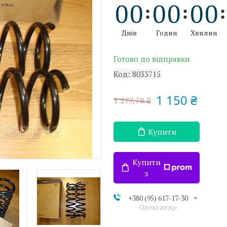
0
0
0
0
0
0
Днів
Годин
Хвилин
Готово до відправки
Код:
8033715
1 150 ₴
1 277,78 ₴
Купити
Купити
з
+380 (95) 617-17-30
Олександр