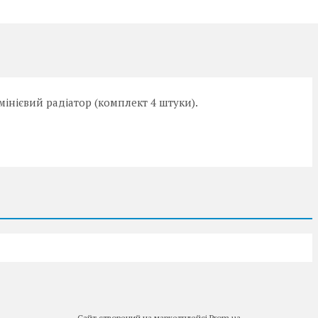
мінієвий радіатор (комплект 4 штуки).
Сайт створений на маркетплейсі
Prom.ua