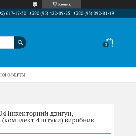
Кошик
95) 617-17-30
+380 (95) 422-89-25
+380 (93) 892-81-19
НОЇ ОФЕРТИ
104 інжекторний двигун,
 (комплект 4 штуки) виробник