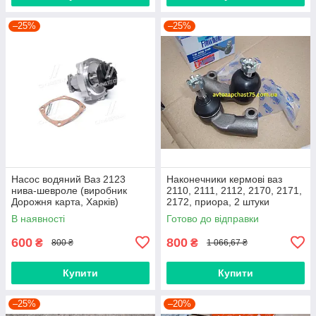
–25%
–25%
Насос водяний Ваз 2123
Наконечники кермові ваз
нива-шевроле (виробник
2110, 2111, 2112, 2170, 2171,
Дорожня карта, Харків)
2172, приора, 2 штуки
(виробник Finwhale,
В наявності
Готово до відправки
Німеччина)
600
800
₴
₴
800 ₴
1 066,67 ₴
Купити
Купити
–25%
–20%