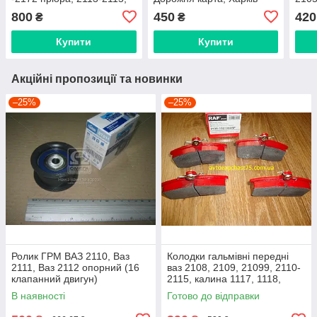
Гранта ваз 2190 (Finwhale,
внут
800
450
420
₴
₴
Німеччина)
(дов
Finw
Купити
Купити
Акційні пропозиції та новинки
–25%
–25%
Ролик ГРМ ВАЗ 2110, Ваз
Колодки гальмівні передні
2111, Ваз 2112 опорний (16
ваз 2108, 2109, 21099, 2110-
клапанний двигун)
2115, калина 1117, 1118,
1119, приора 2170 (Raf,
В наявності
Готово до відправки
Латвія)