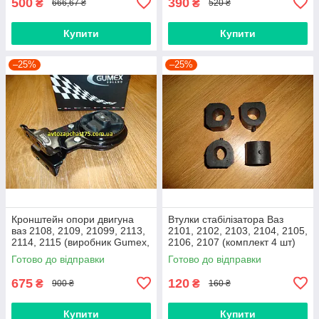
500
390
₴
₴
666,67 ₴
520 ₴
Купити
Купити
–25%
–25%
Кронштейн опори двигуна
Втулки стабілізатора Ваз
ваз 2108, 2109, 21099, 2113,
2101, 2102, 2103, 2104, 2105,
2114, 2115 (виробник Gumex,
2106, 2107 (комплект 4 шт)
Польща)
виробник Gumex, Польща
Готово до відправки
Готово до відправки
675
120
₴
₴
900 ₴
160 ₴
Купити
Купити