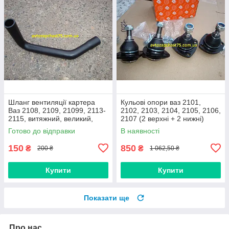
Шланг вентиляції картера
Кульові опори ваз 2101,
Ваз 2108, 2109, 21099, 2113-
2102, 2103, 2104, 2105, 2106,
2115, витяжний, великий,
2107 (2 верхні + 2 нижні)
нижній
Дорожня карта, Харків
Готово до відправки
В наявності
150
850
₴
₴
200 ₴
1 062,50 ₴
Купити
Купити
Показати ще
Про нас