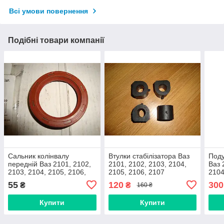
Всі умови повернення
Подібні товари компанії
Сальник колінвалу
Втулки стабілізатора Ваз
Поду
передній Ваз 2101, 2102,
2101, 2102, 2103, 2104,
Ваз 
2103, 2104, 2105, 2106,
2105, 2106, 2107
2104
2107, 2121, 21213, 21214,
(комплект 4 шт) виробник
(Gu
55
120
300
₴
₴
160 ₴
2123 нива-шевроле
Gumex, Польща
(виробник Rider)
Купити
Купити