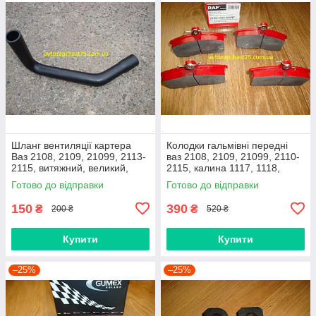
Шланг вентиляції картера
Колодки гальмівні передні
Ваз 2108, 2109, 21099, 2113-
ваз 2108, 2109, 21099, 2110-
2115, витяжний, великий,
2115, калина 1117, 1118,
нижній
1119, приора 2170 (Raf,
Готово до відправки
Готово до відправки
Латвія)
150
390
₴
₴
200 ₴
520 ₴
Купити
Купити
–25%
–25%