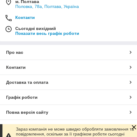
м. Полтава
Половка, 78а, Полтава, Україна
Контакти
Сьогодні вихідний
Показати весь графік роботи
Про нас
Контакти
Доставка та оплата
Графік роботи
Повна версія сайту
Сайт створено на маркетплейсі
Prom.ua
Зараз компанія не може швидко обробляти замовлення та
повідомлення, оскільки за її графіком роботи сьогодні