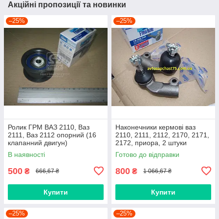
Акційні пропозиції та новинки
–25%
–25%
Ролик ГРМ ВАЗ 2110, Ваз
Наконечники кермові ваз
2111, Ваз 2112 опорний (16
2110, 2111, 2112, 2170, 2171,
клапанний двигун)
2172, приора, 2 штуки
(виробник Finwhale,
В наявності
Готово до відправки
Німеччина)
500
800
₴
₴
666,67 ₴
1 066,67 ₴
Купити
Купити
–25%
–25%