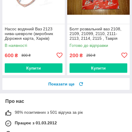
Насос водяний Ваз 2123
Болт розвальний ваз 2108,
нива-шевроле (виробник
2109, 21099, 2110, 2111-
Дорожня карта, Харків)
2113, 2114, 2115 , Таврія
М12х60, стойки передньої
В наявності
Готово до відправки
(Авто Комплект)
600
200
₴
₴
800 ₴
250 ₴
Купити
Купити
Показати ще
Про нас
98% позитивних з 501 відгука за рік
Працює з 01.03.2012