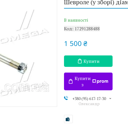
Шевроле (у зборі) діа
В наявності
Код:
17291288488
1 500 ₴
Купити
Купити
з
+380 (95) 617-17-30
Олександр