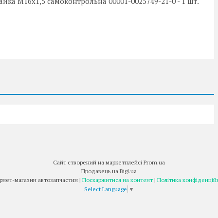
 Гайка М16х1,5 самоконтрольна 00001-0025749-21-0 - 1 шт.
Сайт створений на маркетплейсі
Prom.ua
Продавець на Bigl.ua
Інтернет-магазин автозапчастин |
Поскаржитися на контент
|
Політика конфіденцій
Select Language
▼