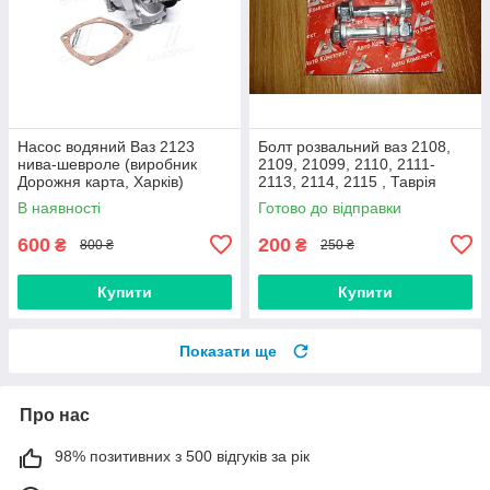
Насос водяний Ваз 2123
Болт розвальний ваз 2108,
нива-шевроле (виробник
2109, 21099, 2110, 2111-
Дорожня карта, Харків)
2113, 2114, 2115 , Таврія
М12х60, стойки передньої
В наявності
Готово до відправки
(Авто Комплект)
600
200
₴
₴
800 ₴
250 ₴
Купити
Купити
Показати ще
Про нас
98% позитивних з 500 відгуків за рік