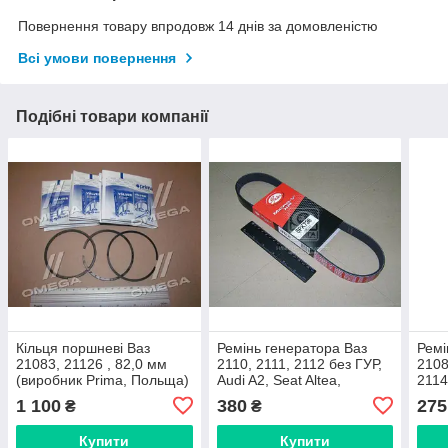
Повернення товару впродовж 14 днів за домовленістю
Всі умови повернення
Подібні товари компанії
Кільця поршневі Ваз
Ремінь генератора Ваз
Ремі
21083, 21126 , 82,0 мм
2110, 2111, 2112 без ГУР,
2108
(виробник Prima, Польща)
Audi A2, Seat Altea,
2114
Cordoba, Ibiza, Leon,
6PK6
1 100
380
275
₴
₴
Toledo, Skoda Fabia
Купити
Купити