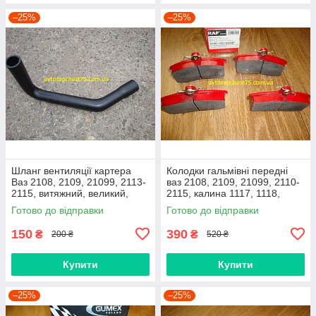
–25%
–25%
Шланг вентиляції картера
Колодки гальмівні передні
Ваз 2108, 2109, 21099, 2113-
ваз 2108, 2109, 21099, 2110-
2115, витяжний, великий,
2115, калина 1117, 1118,
нижній
1119, приора 2170 (Raf,
Готово до відправки
Готово до відправки
Латвія)
150
390
₴
₴
200 ₴
520 ₴
Купити
Купити
–25%
–25%