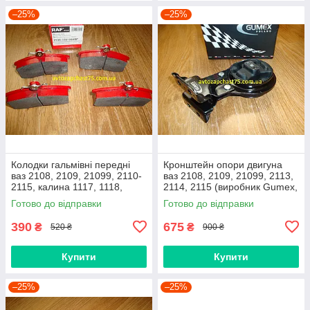
–25%
–25%
Колодки гальмівні передні
Кронштейн опори двигуна
ваз 2108, 2109, 21099, 2110-
ваз 2108, 2109, 21099, 2113,
2115, калина 1117, 1118,
2114, 2115 (виробник Gumex,
1119, приора 2170 (Raf,
Польща)
Готово до відправки
Готово до відправки
Латвія)
390
675
₴
₴
520 ₴
900 ₴
Купити
Купити
–25%
–25%