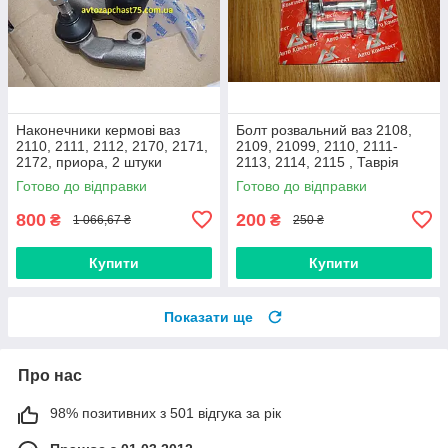
Наконечники кермові ваз
Болт розвальний ваз 2108,
2110, 2111, 2112, 2170, 2171,
2109, 21099, 2110, 2111-
2172, приора, 2 штуки
2113, 2114, 2115 , Таврія
(виробник Finwhale,
М12х60, стойки передньої
Готово до відправки
Готово до відправки
Німеччина)
(Авто Комплект)
800
200
₴
₴
1 066,67 ₴
250 ₴
Купити
Купити
Показати ще
Про нас
98% позитивних з 501 відгука за рік