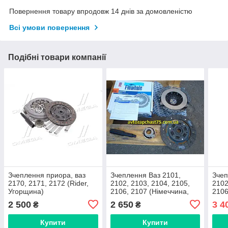
Повернення товару впродовж 14 днів за домовленістю
Всі умови повернення
Подібні товари компанії
Зчеплення приора, ваз
Зчеплення Ваз 2101,
Зчеп
2170, 2171, 2172 (Rider,
2102, 2103, 2104, 2105,
2102
Угорщина)
2106, 2107 (Німеччина,
2106
Finwhale)
2130
2 500
2 650
3 4
₴
₴
Купити
Купити