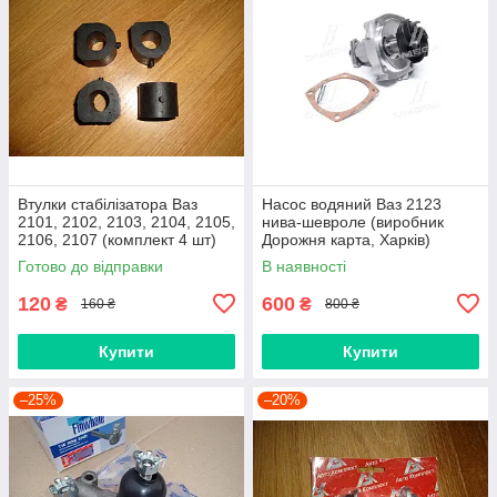
Втулки стабілізатора Ваз
Насос водяний Ваз 2123
2101, 2102, 2103, 2104, 2105,
нива-шевроле (виробник
2106, 2107 (комплект 4 шт)
Дорожня карта, Харків)
виробник Gumex, Польща
Готово до відправки
В наявності
120
600
₴
₴
160 ₴
800 ₴
Купити
Купити
–25%
–20%