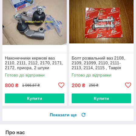
Наконечники кермові ваз
Болт розвальний ваз 2108,
2110, 2111, 2112, 2170, 2171,
2109, 21099, 2110, 2111-
2172, приора, 2 штуки
2113, 2114, 2115 , Таврія
(виробник Finwhale,
М12х60, стойки передньої
Готово до відправки
Готово до відправки
Німеччина)
(Авто Комплект)
800
200
₴
₴
1 066,67 ₴
250 ₴
Купити
Купити
Показати ще
Про нас