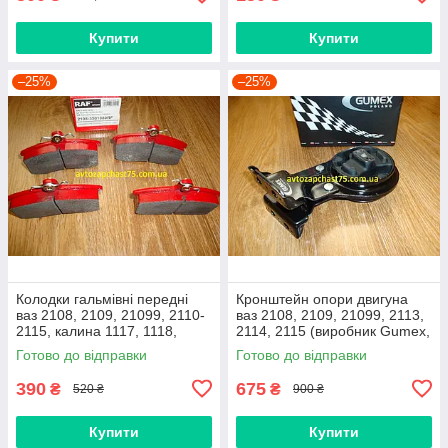
Купити
Купити
–25%
–25%
Колодки гальмівні передні
Кронштейн опори двигуна
ваз 2108, 2109, 21099, 2110-
ваз 2108, 2109, 21099, 2113,
2115, калина 1117, 1118,
2114, 2115 (виробник Gumex,
1119, приора 2170 (Raf,
Польща)
Готово до відправки
Готово до відправки
Латвія)
390
675
₴
₴
520 ₴
900 ₴
Купити
Купити