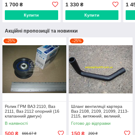
Угорщина)
Ride
1 700
1 330
1 4
₴
₴
Купити
Купити
Акційні пропозиції та новинки
–25%
–25%
Ролик ГРМ ВАЗ 2110, Ваз
Шланг вентиляції картера
2111, Ваз 2112 опорний (16
Ваз 2108, 2109, 21099, 2113-
клапанний двигун)
2115, витяжний, великий,
нижній
В наявності
Готово до відправки
500
150
₴
₴
666,67 ₴
200 ₴