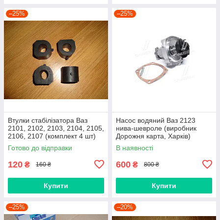
–25%
–25%
Втулки стабілізатора Ваз
Насос водяний Ваз 2123
2101, 2102, 2103, 2104, 2105,
нива-шевроле (виробник
2106, 2107 (комплект 4 шт)
Дорожня карта, Харків)
виробник Gumex, Польща
Готово до відправки
В наявності
120
600
₴
₴
160 ₴
800 ₴
Купити
Купити
–25%
–20%