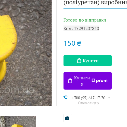
(поліуретан) виробни
Готово до відправки
Код:
17291207840
150 ₴
Купити
Купити
з
+380 (95) 617-17-30
Олександр