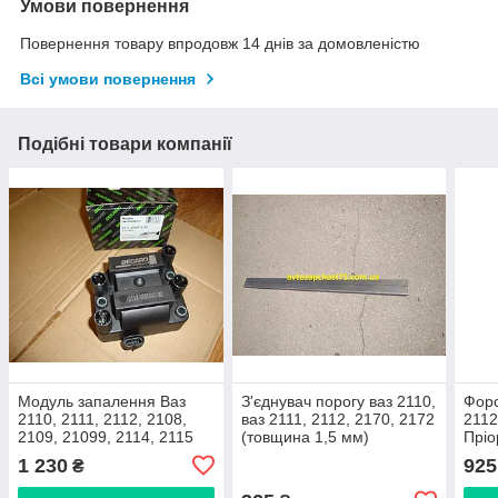
Умови повернення
Повернення товару впродовж 14 днів за домовленістю
Всі умови повернення
Подібні товари компанії
Модуль запалення Ваз
З'єднувач порогу ваз 2110,
Форс
2110, 2111, 2112, 2108,
ваз 2111, 2112, 2170, 2172
2112
2109, 21099, 2114, 2115
(товщина 1,5 мм)
Пріо
1.5 літри, Daewoo Sens
виробник Україна
1118
1 230
925
₴
1.5 л. (Decaro)
Ger