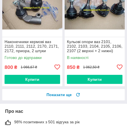
Наконечники кермові ваз
Кульові опори ваз 2101,
2110, 2111, 2112, 2170, 2171,
2102, 2103, 2104, 2105, 2106,
2172, приора, 2 штуки
2107 (2 верхні + 2 нижні)
(виробник Finwhale,
Дорожня карта, Харків
Готово до відправки
В наявності
Німеччина)
800
850
₴
₴
1 066,67 ₴
1 062,50 ₴
Купити
Купити
Показати ще
Про нас
98% позитивних з 501 відгука за рік