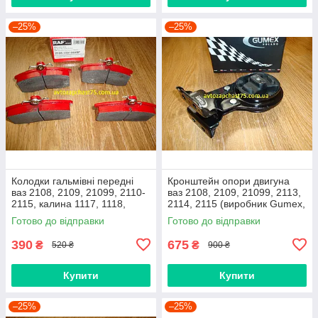
–25%
–25%
Колодки гальмівні передні
Кронштейн опори двигуна
ваз 2108, 2109, 21099, 2110-
ваз 2108, 2109, 21099, 2113,
2115, калина 1117, 1118,
2114, 2115 (виробник Gumex,
1119, приора 2170 (Raf,
Польща)
Готово до відправки
Готово до відправки
Латвія)
390
675
₴
₴
520 ₴
900 ₴
Купити
Купити
–25%
–25%