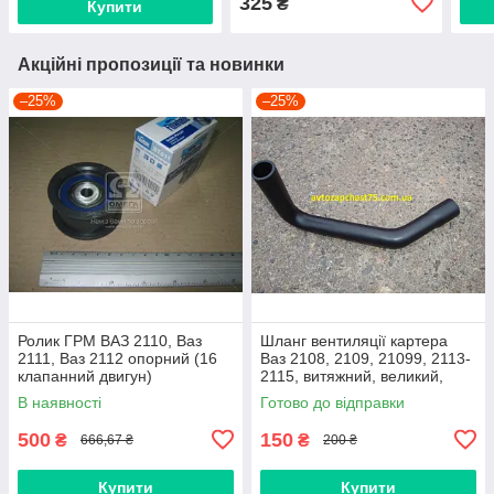
325
₴
Купити
Акційні пропозиції та новинки
–25%
–25%
Ролик ГРМ ВАЗ 2110, Ваз
Шланг вентиляції картера
2111, Ваз 2112 опорний (16
Ваз 2108, 2109, 21099, 2113-
клапанний двигун)
2115, витяжний, великий,
нижній
В наявності
Готово до відправки
500
150
₴
₴
666,67 ₴
200 ₴
Купити
Купити