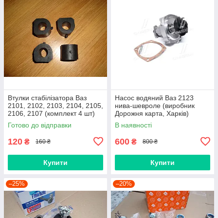
Втулки стабілізатора Ваз
Насос водяний Ваз 2123
2101, 2102, 2103, 2104, 2105,
нива-шевроле (виробник
2106, 2107 (комплект 4 шт)
Дорожня карта, Харків)
виробник Gumex, Польща
Готово до відправки
В наявності
120
600
₴
₴
160 ₴
800 ₴
Купити
Купити
–25%
–20%