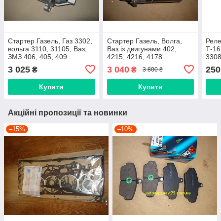
Стартер Газель, Газ 3302,
Стартер Газель, Волга,
Реле
вольга 3110, 31105, Ваз,
Ваз із двигунами 402,
Т-16
ЗМЗ 406, 405, 409
4215, 4216, 4178
3308
редукторний (Decaro,
(виробник Decaro)
24, 
3 025
3 040
250
₴
₴
3 800 ₴
Словенія)
виро
Харк
Купити
Купити
Акційні пропозиції та новинки
–15%
–10%