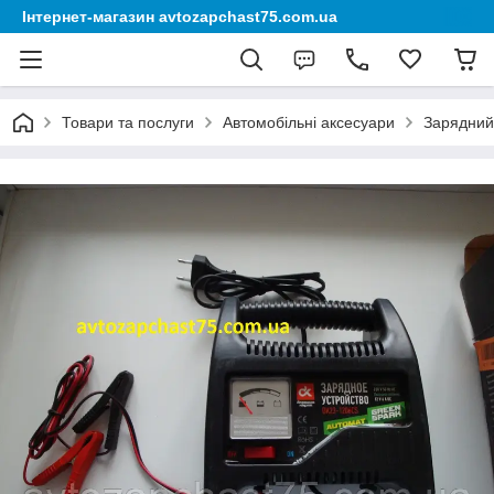
Інтернет-магазин avtozapchast75.com.ua
Товари та послуги
Автомобільні аксесуари
Зарядний 