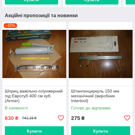
Акційні пропозиції та новинки
–15%
Шприц важільно-плунжерний
Штангенциркуль 150 мм
під Євротуб 400 см куб.
механічний (виробник
(Armer)
Intertool)
В наявності
Готово до відправки
630
275
₴
₴
741,18 ₴
Купити
Купити