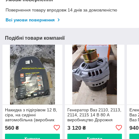
Повернення товару впродовж 14 днів за домовленістю
Всі умови повернення
Подібні товари компанії
Накидка з підігрівом 12 В,
Генератор Ваз 2110, 2113,
Елек
сіра, на сидінні
2114, 2115 14 В 80 А
Ваз 
автомобільна (виробник
виробництво Дорожня
Ваз 
Дорожня карта, Харків)
карта, Харків
(Дор
560
3 120
940
₴
₴
Купити
Купити