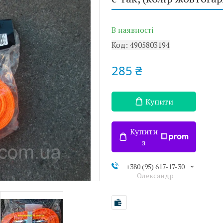
В наявності
Код:
4905803194
285 ₴
Купити
Купити
з
+380 (95) 617-17-30
Олександр