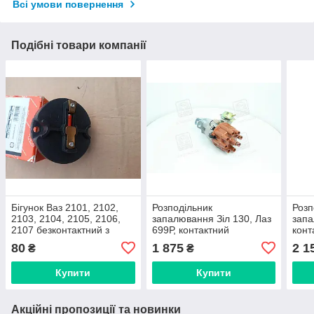
Всі умови повернення
Подібні товари компанії
Бігунок Ваз 2101, 2102,
Розподільник
Розп
2103, 2104, 2105, 2106,
запалювання Зіл 130, Лаз
запа
2107 безконтактний з
699Р, контактний
конт
резистором (виробник
(Дорожна карта, Харків)
карт
80
1 875
2 1
₴
₴
Дорожня карта)
Купити
Купити
Акційні пропозиції та новинки