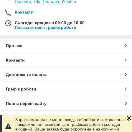
Половка, 78а, Полтава, Україна
Контакти
Сьогодні працює з 09:00 до 16:00
Показати весь графік роботи
Про нас
Контакти
Доставка та оплата
Графік роботи
Повна версія сайту
Сайт створено на маркетплейсі
Prom.ua
Зараз компанія не може швидко обробляти замовлення та
повідомлення, оскільки за її графіком роботи сьогодні
вихідний. Ваша заявка буде оброблена в найближчий