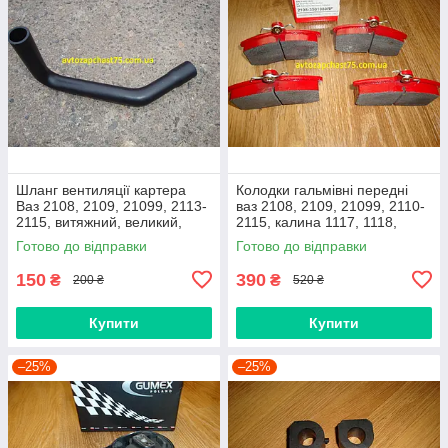
Шланг вентиляції картера
Колодки гальмівні передні
Ваз 2108, 2109, 21099, 2113-
ваз 2108, 2109, 21099, 2110-
2115, витяжний, великий,
2115, калина 1117, 1118,
нижній
1119, приора 2170 (Raf,
Готово до відправки
Готово до відправки
Латвія)
150
390
₴
₴
200 ₴
520 ₴
Купити
Купити
–25%
–25%