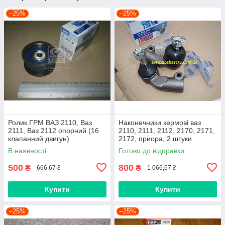
–25%
–25%
Ролик ГРМ ВАЗ 2110, Ваз
Наконечники кермові ваз
2111, Ваз 2112 опорний (16
2110, 2111, 2112, 2170, 2171,
клапанний двигун)
2172, приора, 2 штуки
(виробник Finwhale,
В наявності
Готово до відправки
Німеччина)
500
800
₴
₴
666,67 ₴
1 066,67 ₴
Купити
Купити
–25%
–25%