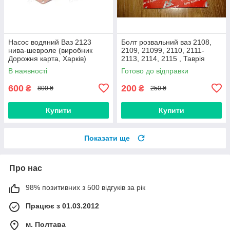
Насос водяний Ваз 2123
Болт розвальний ваз 2108,
нива-шевроле (виробник
2109, 21099, 2110, 2111-
Дорожня карта, Харків)
2113, 2114, 2115 , Таврія
М12х60, стойки передньої
В наявності
Готово до відправки
(Авто Комплект)
600
200
₴
₴
800 ₴
250 ₴
Купити
Купити
Показати ще
Про нас
98% позитивних з 500 відгуків за рік
Працює з 01.03.2012
м. Полтава