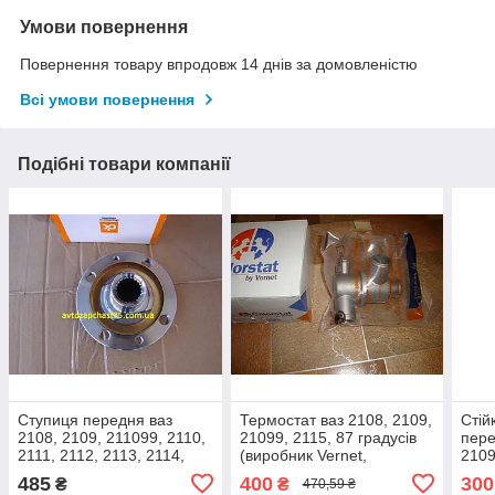
Умови повернення
Повернення товару впродовж 14 днів за домовленістю
Всі умови повернення
Подібні товари компанії
Ступиця передня ваз
Термостат ваз 2108, 2109,
Стій
2108, 2109, 211099, 2110,
21099, 2115, 87 градусів
пере
2111, 2112, 2113, 2114,
(виробник Vernet,
2109
2115 ( Дорожня карта,
Франція)
2115
485
400
300
₴
₴
470,59 ₴
Харків)
штук