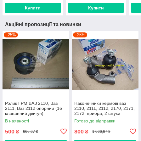
Купити
Купити
Акційні пропозиції та новинки
–25%
–25%
Ролик ГРМ ВАЗ 2110, Ваз
Наконечники кермові ваз
2111, Ваз 2112 опорний (16
2110, 2111, 2112, 2170, 2171,
клапанний двигун)
2172, приора, 2 штуки
(виробник Finwhale,
В наявності
Готово до відправки
Німеччина)
500
800
₴
₴
666,67 ₴
1 066,67 ₴