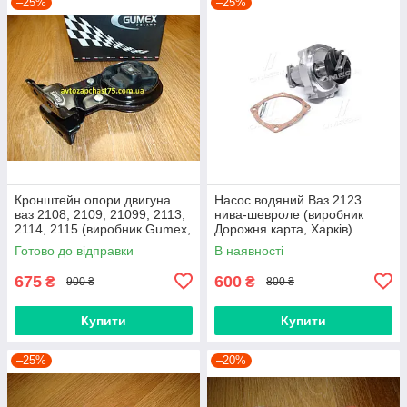
–25%
–25%
Кронштейн опори двигуна
Насос водяний Ваз 2123
ваз 2108, 2109, 21099, 2113,
нива-шевроле (виробник
2114, 2115 (виробник Gumex,
Дорожня карта, Харків)
Польща)
Готово до відправки
В наявності
675
600
₴
₴
900 ₴
800 ₴
Купити
Купити
–25%
–20%