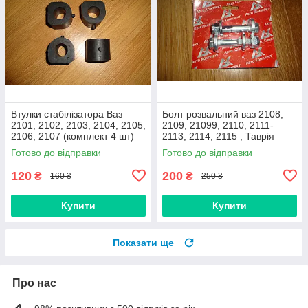
Втулки стабілізатора Ваз
Болт розвальний ваз 2108,
2101, 2102, 2103, 2104, 2105,
2109, 21099, 2110, 2111-
2106, 2107 (комплект 4 шт)
2113, 2114, 2115 , Таврія
виробник Gumex, Польща
М12х60, стойки передньої
Готово до відправки
Готово до відправки
(Авто Комплект)
120
200
₴
₴
160 ₴
250 ₴
Купити
Купити
Показати ще
Про нас