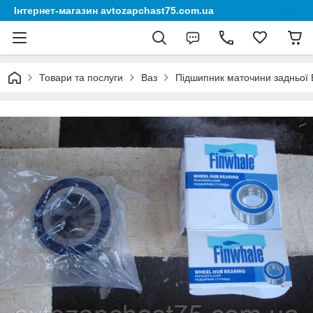
Інтернет-магазин avtozapchast75.com.ua
Товари та послуги
Ваз
Підшипник маточини задньої В