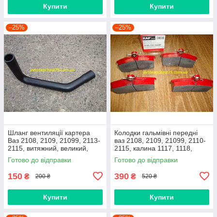
Купити
Купити
–25%
–25%
Шланг вентиляції картера
Колодки гальмівні передні
Ваз 2108, 2109, 21099, 2113-
ваз 2108, 2109, 21099, 2110-
2115, витяжний, великий,
2115, калина 1117, 1118,
нижній
1119, приора 2170 (Raf,
Готово до відправки
Готово до відправки
Латвія)
150
390
₴
₴
200 ₴
520 ₴
Купити
Купити