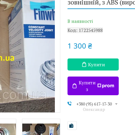
зовнішній, з ABS (вир
В наявності
Код:
1722545988
1 300 ₴
Купити
Купити
з
+380 (95) 617-17-30
Олександр