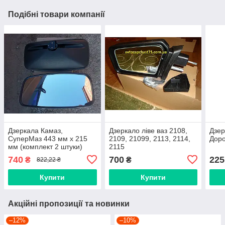
Подібні товари компанії
Дзеркала Камаз,
Дзеркало ліве ваз 2108,
Дзер
СуперМаз 443 мм х 215
2109, 21099, 2113, 2114,
Доро
мм (комплект 2 штуки)
2115
Виробник Дорожня карта,
740
700
225
₴
₴
822,22 ₴
Харків
Купити
Купити
Акційні пропозиції та новинки
–12%
–10%