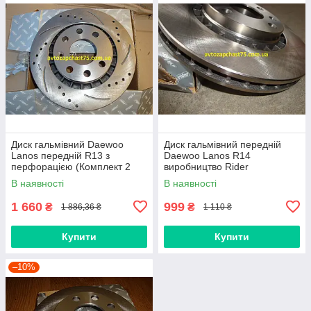
Диск гальмівний Daewoo
Диск гальмівний передній
Lanos передній R13 з
Daewoo Lanos R14
перфорацією (Комплект 2
виробництво Rider
штуки) виробництво Rider,
В наявності
В наявності
Угорщина
1 660
999
₴
₴
1 886,36 ₴
1 110 ₴
Купити
Купити
–10%