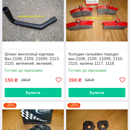
Шланг вентиляції картера
Колодки гальмівні передні
Ваз 2108, 2109, 21099, 2113-
ваз 2108, 2109, 21099, 2110-
2115, витяжний, великий,
2115, калина 1117, 1118,
нижній
1119, приора 2170 (Raf,
Готово до відправки
Готово до відправки
Латвія)
150
390
₴
₴
200 ₴
520 ₴
Купити
Купити
–25%
–25%