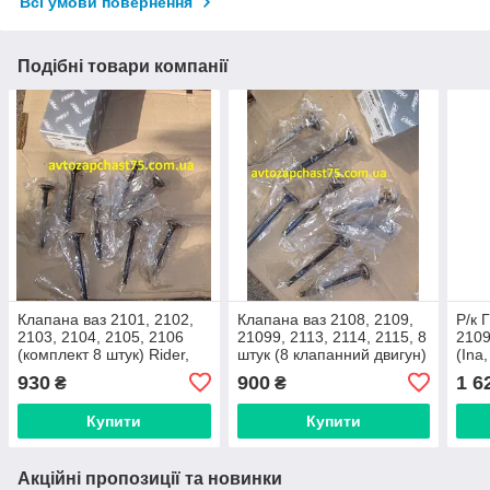
Всі умови повернення
Подібні товари компанії
Клапана ваз 2101, 2102,
Клапана ваз 2108, 2109,
Р/к 
2103, 2104, 2105, 2106
21099, 2113, 2114, 2115, 8
2109
(комплект 8 штук) Rider,
штук (8 клапанний двигун)
(Ina
Угорщина
Rider, Угорщина
930
900
1 6
₴
₴
Купити
Купити
Акційні пропозиції та новинки