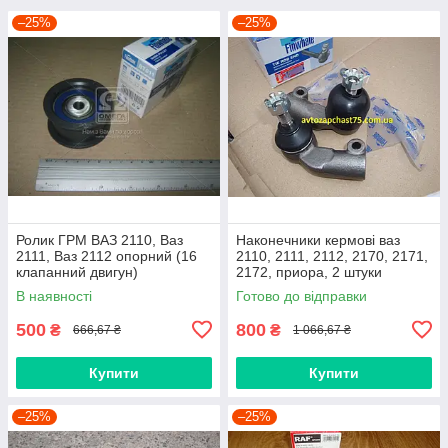
–25%
–25%
Ролик ГРМ ВАЗ 2110, Ваз
Наконечники кермові ваз
2111, Ваз 2112 опорний (16
2110, 2111, 2112, 2170, 2171,
клапанний двигун)
2172, приора, 2 штуки
(виробник Finwhale,
В наявності
Готово до відправки
Німеччина)
500
800
₴
₴
666,67 ₴
1 066,67 ₴
Купити
Купити
–25%
–25%