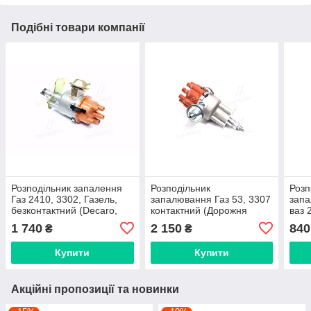
Подібні товари компанії
Розподільник запалення
Розподільник
Розп
Газ 2410, 3302, Газель,
запалювання Газ 53, 3307
запа
безконтактний (Decaro,
контактний (Дорожня
ваз 
Словенія/завод КНР)
карта)
доро
1 740
2 150
840
₴
₴
Купити
Купити
Акційні пропозиції та новинки