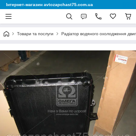
Інтернет-магазин avtozapchast75.com.ua
Товари та послуги
Радіатор водяного охолодження дви