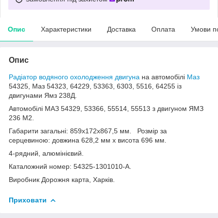
Опис
Характеристики
Доставка
Оплата
Умови п
Опис
Радіатор водяного охолодження двигуна
на автомобілі
Маз
54325, Маз 54323, 64229, 53363, 6303, 5516, 64255 із
двигунами Ямз 238Д.
Автомобілі МАЗ 54329, 53366, 55514, 55513 з двигуном ЯМЗ
236 М2.
Габарити загальні: 859х172х867,5 мм. Розмір за
серцевиною: довжина 628,2 мм х висота 696 мм.
4-рядний, алюмінієвий.
Каталожний номер: 54325-1301010-А.
Виробник Дорожня карта, Харків.
Приховати