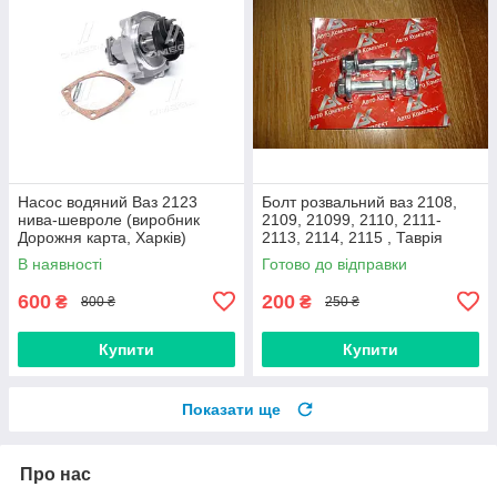
Насос водяний Ваз 2123
Болт розвальний ваз 2108,
нива-шевроле (виробник
2109, 21099, 2110, 2111-
Дорожня карта, Харків)
2113, 2114, 2115 , Таврія
М12х60, стойки передньої
В наявності
Готово до відправки
(Авто Комплект)
600
200
₴
₴
800 ₴
250 ₴
Купити
Купити
Показати ще
Про нас