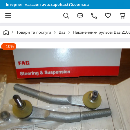
Інтернет-магазин avtozapchast75.com.ua
Товари та послуги
Ваз
Наконечники рульові Ваз 2108
–10%