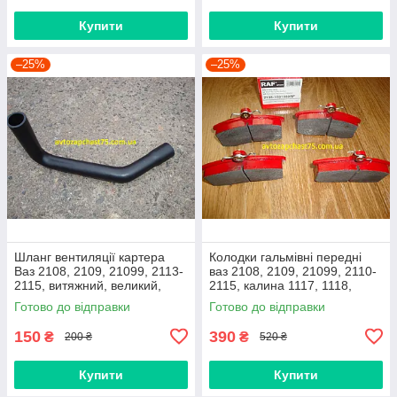
Купити
Купити
–25%
–25%
Шланг вентиляції картера
Колодки гальмівні передні
Ваз 2108, 2109, 21099, 2113-
ваз 2108, 2109, 21099, 2110-
2115, витяжний, великий,
2115, калина 1117, 1118,
нижній
1119, приора 2170 (Raf,
Готово до відправки
Готово до відправки
Латвія)
150
390
₴
₴
200 ₴
520 ₴
Купити
Купити