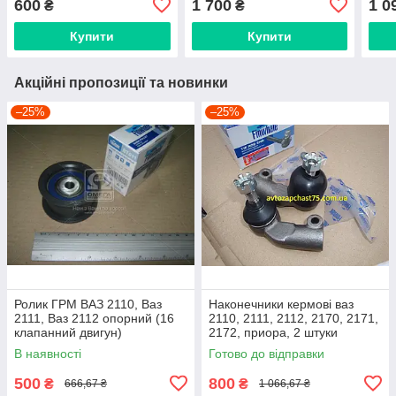
600
1 700
1 0
₴
₴
Україна
виробник TRW, Малайзія
Купити
Купити
Акційні пропозиції та новинки
–25%
–25%
Ролик ГРМ ВАЗ 2110, Ваз
Наконечники кермові ваз
2111, Ваз 2112 опорний (16
2110, 2111, 2112, 2170, 2171,
клапанний двигун)
2172, приора, 2 штуки
(виробник Finwhale,
В наявності
Готово до відправки
Німеччина)
500
800
₴
₴
666,67 ₴
1 066,67 ₴