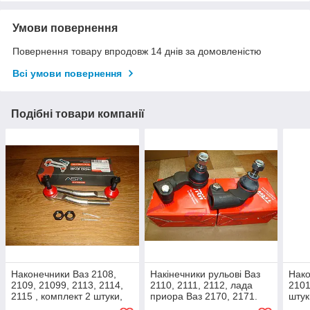
Умови повернення
Повернення товару впродовж 14 днів за домовленістю
Всі умови повернення
Подібні товари компанії
Наконечники Ваз 2108,
Накінечники рульові Ваз
Нако
2109, 21099, 2113, 2114,
2110, 2111, 2112, лада
2101
2115 , комплект 2 штуки,
приора Ваз 2170, 2171.
штук
виробник ASR Extreme,
2172 (комплект 2 штуки)
нару