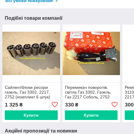
Всі умови повернення
Подібні товари компанії
Сайлентблоки ресори
Перемикач поворотів,
Ремі
газель, Газ 3302, 2217,
світла Газ 3302, Газель,
3110
2752 (комплект 6 штук)
Газ 2217 Соболь, 2752
2217
Авто-Союз 88, Україна
405 
1 325
330
300
₴
₴
мм) 
карт
Купити
Купити
Акційні пропозиції та новинки