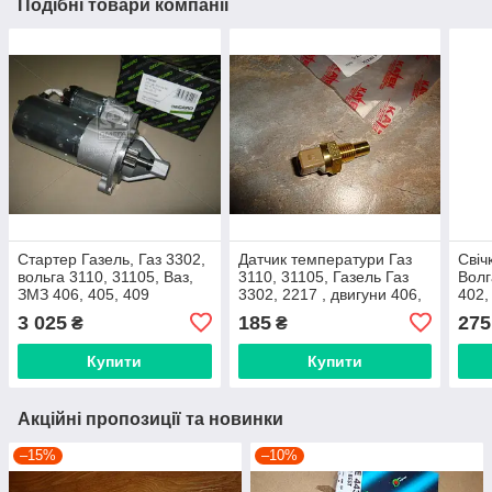
Подібні товари компанії
Стартер Газель, Газ 3302,
Датчик температури Газ
Свіч
вольга 3110, 31105, Ваз,
3110, 31105, Газель Газ
Волг
ЗМЗ 406, 405, 409
3302, 2217 , двигуни 406,
402,
редукторний (Decaro,
405, 409 (2 контактний,
Finw
3 025
185
275
₴
₴
Словенія)
бежевий) виробник
Україна
Купити
Купити
Акційні пропозиції та новинки
–15%
–10%