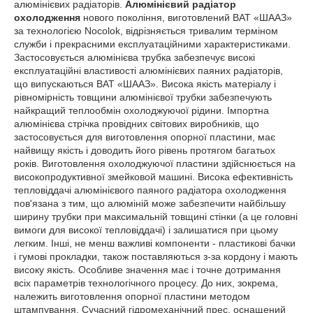
алюмінієвих радіаторів.
Алюмінієвий радіатор
охолодження
нового покоління, виготовлений ВАТ «ШААЗ»
за технологією Nocolok, відрізняється тривалим терміном
служби і прекрасними експлуатаційними характеристиками.
Застосовується алюмінієва трубка забезпечує високі
експлуатаційні властивості алюмінієвих паяних радіаторів,
що випускаються ВАТ «ШААЗ». Висока якість матеріалу і
рівномірність товщини алюмінієвої трубки забезпечують
найкращий теплообмін охолоджуючої рідини. Імпортна
алюмінієва стрічка провідних світових виробників, що
застосовується для виготовлення опорної пластини, має
найвищу якість і доводить його рівень протягом багатьох
років. Виготовлення охолоджуючої пластини здійснюється на
високопродуктивної змейковой машині. Висока ефективність
тепловіддачі алюмінієвого паяного радіатора охолодження
пов'язана з тим, що алюміній може забезпечити найбільшу
ширину трубки при максимальній товщині стінки (а це головні
вимоги для високої тепловіддачі) і залишатися при цьому
легким. Інші, не менш важливі компоненти - пластикові бачки
і гумові прокладки, також поставляються з-за кордону і мають
високу якість. Особливе значення має і точне дотримання
всіх параметрів технологічного процесу. До них, зокрема,
належить виготовлення опорної пластини методом
штампування. Сучасний гідромеханічний прес, оснащений