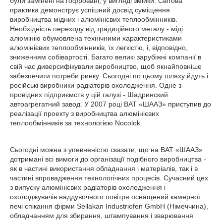
були замінені на гофровані, у вигляді змійки. Світова
практика демонструє успішний досвід суміщення
виробництва мідних і алюмінієвих теплообмінників.
Необхідність переходу від традиційного металу - міді
алюмінію обумовлена технічними характеристиками
алюмінієвих теплообмінників, їх легкістю, і, відповідно,
зниженням собівартості. Багато великі зарубіжні компанії в
свій час диверсифікували виробництво, щоб якнайповніше
забезпечити потреби ринку. Сьогодні по цьому шляху йдуть і
російські виробники радіаторів охолодження. Одне з
провідних підприємств у цій галузі - Шадринский
автоагрегатний завод. У 2007 році ВАТ «ШААЗ» приступив до
реалізації проекту з виробництва алюмінієвих
теплообмінників за технологією Noсolok.
Сьогодні можна з упевненістю сказати, що на ВАТ «ШААЗ»
дотримані всі вимоги до організації подібного виробництва -
як в частині використання обладнання і матеріалів, так і в
частині впровадження технологічних процесів. Сучасний цех
з випуску алюмінієвих радіаторів охолодження і
охолоджувачів наддувочного повітря оснащений камерної
печі спікання фірми Sellakan Industriofen GmbH (Німеччина),
обладнанням для збирання, штампування і зварювання