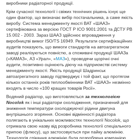
виробники радіаторної продукції.
Крім сучасної технології і свіжих технічних рішень існує ще
один фактор, що визначає вибір постачальника, а саме якість
виробу. Система менеджменту якості ВАТ «ШААЗ»
сертифікована за версією ГОСТ Р ІСО 9001:2001 та ДСТУ РВ
15.002 - 2003. Зараз ШААЗ здійснює впровадження у
виробництві вимог ISO/TS 16949. Результати сертифікаційних
аудитів показують, що вимоги стандартів на автоагрегатном
заводі реалізуються повністю, а споживачі продукції ШААЗа
(«КАМАЗ», АЗ «Урал», «
МАЗ
»), проводячи щорічні очні
аудити, позитивно оцінюють діючу на підприємстві систему
менеджменту якості. Якість продукції Шадринськ
автоагрегатного заводу підтверджує і той факт, що протягом
кількох останніх років теплообмінники ВАТ «ШААЗ» незмінно
входять в число «100 кращих товарів Росії».
Водяний радіатор, що виготовляється
за технологією
Nocolok
як і інші радіатори охолодження, призначений для
зниження температури охолоджуючої рідини двигуна
внутрішнього згоряння. Основні відмінності радіатора
полягають в унікальних можливостях технології Nocolok, що
отримала свою назву від розробника технології спеціального
припою (флюсу), що застосовується при пайку алюмінію.
Технологія спікання алюмінію була розроблена компанією