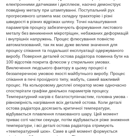
електронними датчиками і дисплеєм, наочно демонструє
поведінку металу при штампуванні. Поступальний рух
прогресивного штампа має складну траєкторію і різні
швидкості в різних відрізках шляху. Точні налаштування
параметрів процесу забезпечують формування листового
металу без виникнення мікротріщин, небажаних деформацій
і внутрішніх напружень. Процес флюсування повністю
автоматизований, так як має дуже велике значення для
процесу спікання та подальшої експлуатації одержуваного
виробу. Поверхня деталей остова радіатора повинна бути на
100 відсотків покрита флюсом у стерильних умовах.
Виключення людського фактору в цьому процесі є
беззаперечною умовою якості майбутнього виробу. Процес
спікання в печі прохідного типу, мабуть, самий важливий
процес. На кольоровому дисплеї оператор може одночасно
спостерігати графіки декількох параметрів процесу.
Температурний нагрів є багатоступінчастим, головна умова -
рівномірність нагрівання всіх деталей остова. Коли деталі
остова радіатора досягають критичної температури,
відбувається плавлення плакованого шару. Цей момент
триває соті частки секунди, потім відбувається різке зниження
температури, і всі деталі остова радіатора отримують
«температурний шок». Саме в цей момент формується