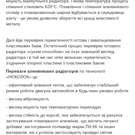
міцність майбутнього радіатора. Пікова температура процесу
спікання становить 620°С. Плавлення і спікання алюмінієвого
сплаву з плакированным шаром відбувається в середовищі
азоту - це умова дозволяє зберегти всі кращі властивості
металу.
Далі йде перевірка герметичності остова і завальцювання
пластикових баків. Остаточний процес перевірки готового
радіатора «сухим способом» не псує зовнішній вигляд
радіатора і в той же час чітко визначає герметичність
з'єднання опорної пластини з пластиковим баком.
Переваги алюмінієвих радіаторів
по технології
«НОКОЛОК» це:
- ефективний знімання тепла, що забезпечує стабільний
режим роботи двигуна автомобіля в будь-яких умовах роботи
- висока віброміцність
- висока міцність при температурних перепадах
- висока стійкість до корозії, яка забезпечується за рахунок
застосування плакованого алюмінію, що містить легуючі
добавки, застосування поліаміду марки ПА 66 та інших
матеріалів, які з успіхом застосовують провідні світові