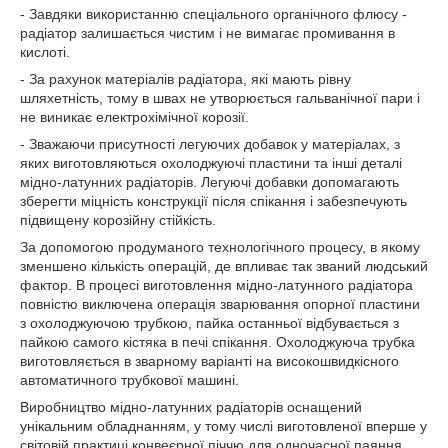
- Завдяки використанню спеціального органічного флюсу -
радіатор залишається чистим і не вимагає промивання в
кислоті.
- За рахунок матеріалів радіатора, які мають рівну
шляхетність, тому в швах не утворюється гальванічної пари і
не виникає електрохімічної корозії.
- Зважаючи присутності легуючих добавок у матеріалах, з
яких виготовляються охолоджуючі пластини та інші деталі
мідно-латунних радіаторів. Легуючі добавки допомагають
зберегти міцність конструкції після спікання і забезпечують
підвищену корозійну стійкість.
За допомогою продуманого технологічного процесу, в якому
зменшено кількість операцій, де впливає так званий людський
фактор. В процесі виготовлення мідно-латунного радіатора
повністю виключена операція зварювання опорної пластини
з охолоджуючою трубкою, пайка останньої відбувається з
пайкою самого кістяка в печі спікання. Охолоджуюча трубка
виготовляється в зварному варіанті на високошвидкісного
автоматичного трубкової машині.
Виробництво мідно-латунних радіаторів оснащений
унікальним обладнанням, у тому числі виготовленої вперше у
світовій практиці конвеєрної піччю для одночасної паяння