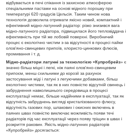
відбувається в печі спікання із захисною атмосферою
спеціальними пастами на основі мідного порошку при
температурі 620 градусів Цельсія. Таким чином нова
технологія дозволила отримати якісно новий, компактний і
ефективний мідно-латунний радіатор: різко знизився вага
мідно-латунного радіатора, підвищилася його тепловіддача і
ефективність при тій же лобовій поверхні. Виробничий
процес є екологічно чистим з-за відсутності в процесі пайки
олов'яно-свинцевих припоїв, хлористо-цинкових флюсів,
промивання і т. д.
Мідно-радіатори латунні за технологією «Купробрейз
» є
значно більш міцні і легкі, ніж паяні олов'яно-свинцевим
припоєм, менш схильними до корозії за рахунок
застосування міді і латуні з легуючими добавками, більш
екологічно чистими, так як в них повністю відсутній свинець і
забруднення навколишнього середовища в процесі
експлуатації немає, більше надійними в експлуатації, так як
відсутність забруднень вигляді кристалізованого флюсу,
відсутність газових пор, шлакових і окисних включень в
паяних швах повністю виключає можливість появи течі
радіаторів під час експлуатації через появу тріщин в швах і
розкриття раковин. Якість мідно-латунних радіаторів
«Купробрейз» досягається: