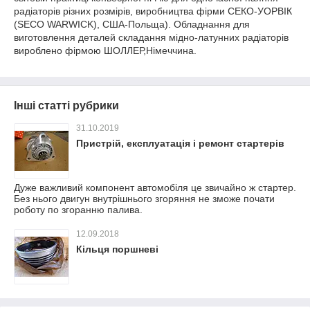
радіаторів різних розмірів, виробництва фірми СЕКО-УОРВІК
(SECO WARWICK), США-Польща). Обладнання для
виготовлення деталей складання мідно-латунних радіаторів
вироблено фірмою ШОЛЛЕР,Німеччина.
Інші статті рубрики
31.10.2019
Пристрій, експлуатація і ремонт стартерів
Дуже важливий компонент автомобіля це звичайно ж стартер.
Без нього двигун внутрішнього згоряння не зможе почати
роботу по згоранню палива.
12.09.2018
Кільця поршневі