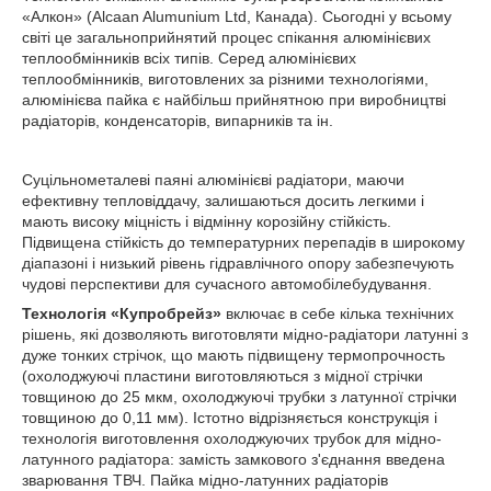
«Алкон» (Alcaan Alumunium Ltd, Канада). Сьогодні у всьому
світі це загальноприйнятий процес спікання алюмінієвих
теплообмінників всіх типів. Серед алюмінієвих
теплообмінників, виготовлених за різними технологіями,
алюмінієва пайка є найбільш прийнятною при виробництві
радіаторів, конденсаторів, випарників та ін.
Суцільнометалеві паяні алюмінієві радіатори, маючи
ефективну тепловіддачу, залишаються досить легкими і
мають високу міцність і відмінну корозійну стійкість.
Підвищена стійкість до температурних перепадів в широкому
діапазоні і низький рівень гідравлічного опору забезпечують
чудові перспективи для сучасного автомобілебудування.
Технологія «Купробрейз»
включає в себе кілька технічних
рішень, які дозволяють виготовляти мідно-радіатори латунні з
дуже тонких стрічок, що мають підвищену термопрочность
(охолоджуючі пластини виготовляються з мідної стрічки
товщиною до 25 мкм, охолоджуючі трубки з латунної стрічки
товщиною до 0,11 мм). Істотно відрізняється конструкція і
технологія виготовлення охолоджуючих трубок для мідно-
латунного радіатора: замість замкового з'єднання введена
зварювання ТВЧ. Пайка мідно-латунних радіаторів