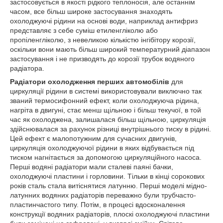
застосовується в якості рідкого теплоносія, але останнім
часом, все більш широке застосування знаходять
охолоджуючі рідини на основі води, наприклад антифриз
представляє з себе суміш етиленгліколю або
пропіленгліколю, з невеликою кількістю інгібітору корозії,
оскільки вони мають більш широкий температурний діапазон
застосування і не призводять до корозії трубок водяного
радіатора.
Радіатори охолодження перших автомобілів
для
циркуляції рідини в системі використовували виключно так
званий термосифонний ефект, коли охолоджуюча рідина,
нагріта в двигуні, стає менш щільною і більш текучої, в той
час як охолоджена, залишалася більш щільною, циркуляція
здійснювалася за рахунок різниці внутрішнього тиску в рідині.
Цей ефект є малопотужним для сучасних двигунів,
циркуляція охолоджуючої рідини в яких відбувається під
тиском нагнітається за допомогою циркуляційного насоса.
Перші водяні радіатори мали сталеві паяні бачки,
охолоджуючі пластини і горловини. Тільки в кінці сорокових
років сталь стала витіснятися латунню. Перші моделі мідно-
латунних водяних радіаторів переважно були трубчасто-
пластинчастого типу. Потім, в процесі вдосконалення
конструкції водяних радіаторів, плоскі охолоджуючі пластини