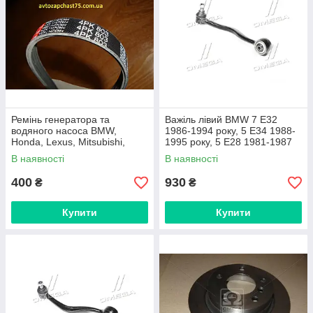
Ремінь генератора та
Важіль лівий BMW 7 E32
водяного насоса BMW,
1986-1994 року, 5 E34 1988-
Honda, Lexus, Mitsubishi,
1995 року, 5 E28 1981-1987
Nissan, Opel, Smart, Suzuki,
(Rider, Угорщина)
В наявності
В наявності
Toyota (Gates)
400
930
₴
₴
Купити
Купити