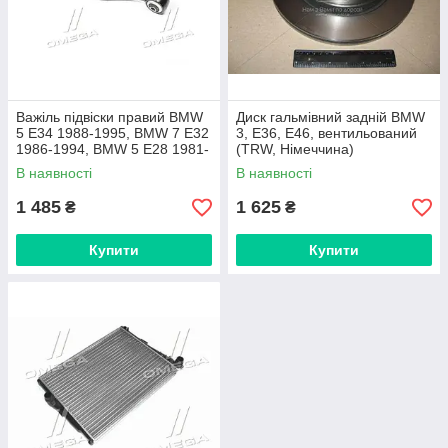
Важіль підвіски правий BMW
Диск гальмівний задній BMW
5 E34 1988-1995, BMW 7 E32
3, E36, E46, вентильований
1986-1994, BMW 5 E28 1981-
(TRW, Німеччина)
1987 (Rider, Угорщина)
В наявності
В наявності
1 485
1 625
₴
₴
Купити
Купити