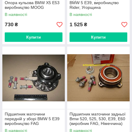
Опора кульова BMW X5 Е53
BMW 5 E39, виробництво
виробництво MOOG
Rider, Угорщина
В наявності
В наявності
730
1 525
₴
₴
Купити
Купити
Підшипник маточини
Підшипник маточини задньої
передній у зборі BMW 5 E39
Bmw 520, 525, 530, E39, E60
виробництво FAG
(виробник FAG, Німеччина)
В наявності
В наявності