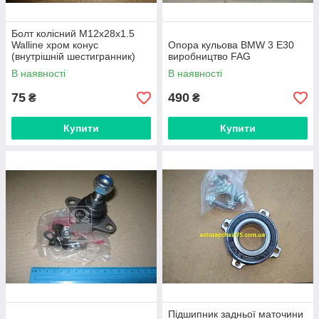
Болт колісний М12х28х1.5
Walline хром конус
Опора кульова BMW 3 Е30
(внутрішній шестигранник)
виробництво FAG
виробник Польща
В наявності
В наявності
75
490
₴
₴
Купити
Купити
Підшипник задньої маточини