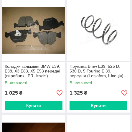
Колодки гальмівні BMW E39,
Пружина Bmw E39, 525 D,
E38, X3 E83, X5 E53 передні
530 D, 5 Touring E 39,
(виробник LPR, Італія)
передня (Lesjofors, Швеція)
В наявності
В наявності
1 025
1 325
₴
₴
Купити
Купити