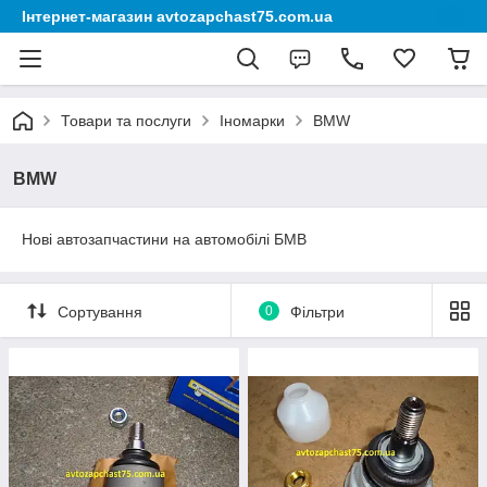
Інтернет-магазин avtozapchast75.com.ua
Товари та послуги
Іномарки
BMW
BMW
Нові автозапчастини на автомобілі БМВ
Сортування
0
Фільтри