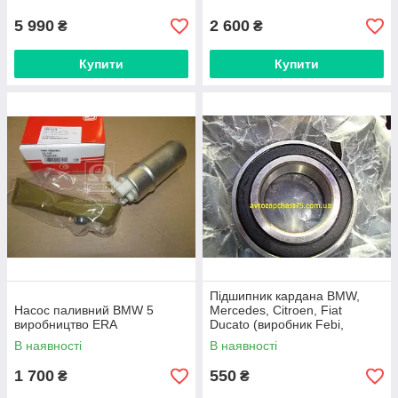
5 990
2 600
₴
₴
Купити
Купити
Підшипник кардана BMW,
Насос паливний BMW 5
Mercedes, Citroen, Fiat
виробництво ERA
Ducato (виробник Febi,
Німеччина)
В наявності
В наявності
1 700
550
₴
₴